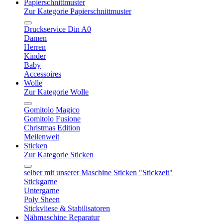
Papierschnittmuster
Zur Kategorie Papierschnittmuster
Druckservice Din A0
Damen
Herren
Kinder
Baby
Accessoires
Wolle
Zur Kategorie Wolle
Gomitolo Magico
Gomitolo Fusione
Christmas Edition
Meilenweit
Sticken
Zur Kategorie Sticken
selber mit unserer Maschine Sticken "Stickzeit"
Stickgarne
Untergarne
Poly Sheen
Stickvliese & Stabilisatoren
Nähmaschine Reparatur