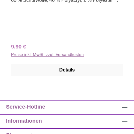
60 % Schurwolle, 40 % Polyacryl, 2 % Polyester
Pflegehinweise
Regulärer Preis:
9,90 €
Preise inkl. MwSt. zzgl. Versandkosten
Details
Service-Hotline
Informationen