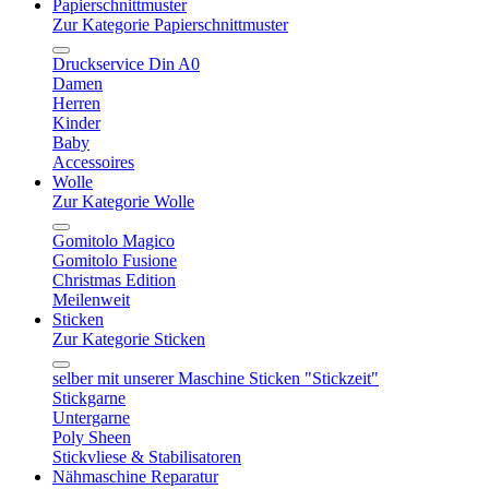
Papierschnittmuster
Zur Kategorie Papierschnittmuster
Druckservice Din A0
Damen
Herren
Kinder
Baby
Accessoires
Wolle
Zur Kategorie Wolle
Gomitolo Magico
Gomitolo Fusione
Christmas Edition
Meilenweit
Sticken
Zur Kategorie Sticken
selber mit unserer Maschine Sticken "Stickzeit"
Stickgarne
Untergarne
Poly Sheen
Stickvliese & Stabilisatoren
Nähmaschine Reparatur