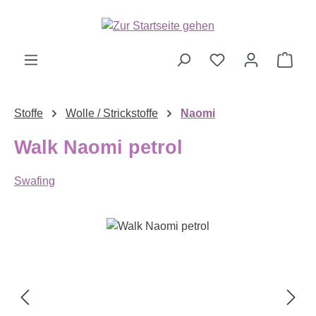
Zum Hauptinhalt springen
Ware
Stoffe
Wolle / Strickstoffe
Naomi
Walk Naomi petrol
Swafing
Bildergalerie überspringen