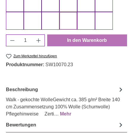
000715 uni, kupfer
000177 uni, braun
000252 uni, hellblau
000256 uni, blau
000259 uni, rauchblau
000313 uni, s
000315 uni, ocker
000435 uni, altrosa
000638 uni, rot
000749 uni, petrol
00764 uni, olivgrün
000937 uni, 
Produkt Anzahl: Gib den gewünschten Wert e
In den Warenkorb
Zum Merkzettel hinzufügen
Produktnummer:
SW10070.23
Beschreibung
Walk - gekochte WolleGewicht ca. 385 g/m² Breite 140
cm Zusammensetzung 100% Wolle (Schurrwolle)
Pflegehinweise Zerti…
Mehr
Bewertungen