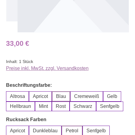
Regulärer Preis:
33,00 €
Inhalt:
1 Stück
Preise inkl. MwSt. zzgl. Versandkosten
auswählen
Beschriftungsfarbe:
Altrosa
Apricot
Blau
Cremeweiß
Gelb
Hellbraun
Mint
Rost
Schwarz
Senfgelb
auswählen
Rucksack Farben
Apricot
Dunkleblau
Petrol
Senfgelb