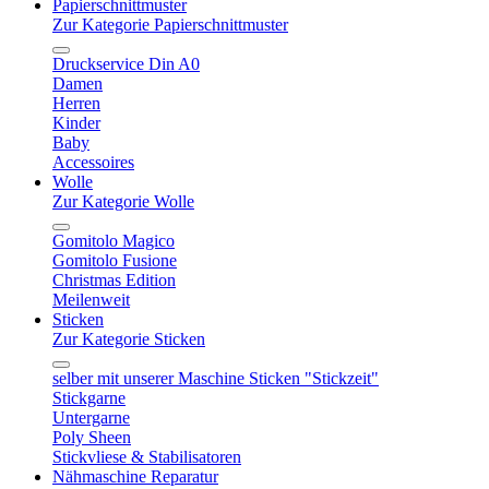
Papierschnittmuster
Zur Kategorie Papierschnittmuster
Druckservice Din A0
Damen
Herren
Kinder
Baby
Accessoires
Wolle
Zur Kategorie Wolle
Gomitolo Magico
Gomitolo Fusione
Christmas Edition
Meilenweit
Sticken
Zur Kategorie Sticken
selber mit unserer Maschine Sticken "Stickzeit"
Stickgarne
Untergarne
Poly Sheen
Stickvliese & Stabilisatoren
Nähmaschine Reparatur