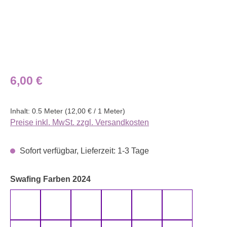
Regulärer Preis:
6,00 €
Inhalt:
0.5 Meter
(12,00 € / 1 Meter)
Preise inkl. MwSt. zzgl. Versandkosten
Sofort verfügbar, Lieferzeit: 1-3 Tage
auswählen
Swafing Farben 2024
altmint 000262 uni
altmint 000265 uni
altrosa 000435 uni
altrosa 000436 uni
anthrazit 000790 uni
aqua 000746 