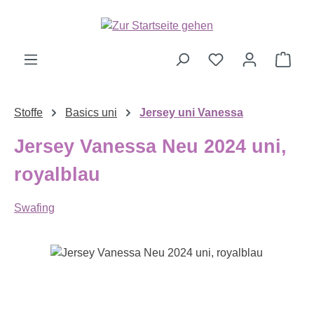
Zum Hauptinhalt springen
Ware
Stoffe
Basics uni
Jersey uni Vanessa
Jersey Vanessa Neu 2024 uni,
royalblau
Swafing
Bildergalerie überspringen