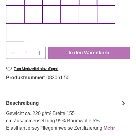
schwarz 000299 uni
senf 000313 uni
smaragd 000266 uni
smaragd 000267 uni
terracotta 000712 uni
türkis 000842
weiß 000011 uni
Produkt Anzahl: Gib den gewünschten Wert e
In den Warenkorb
Zum Merkzettel hinzufügen
Produktnummer:
082061.50
Beschreibung
Gewicht ca. 220 g/m² Breite 155
cm Zusammensetzung 95% Baumwolle 5%
ElasthanJerseyPflegehinweise Zertifizierung
Mehr