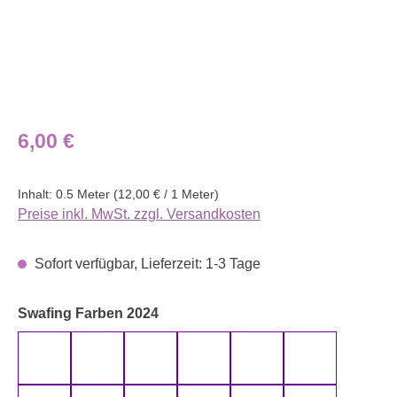
Regulärer Preis:
6,00 €
Inhalt:
0.5 Meter
(12,00 € / 1 Meter)
Preise inkl. MwSt. zzgl. Versandkosten
Sofort verfügbar, Lieferzeit: 1-3 Tage
auswählen
Swafing Farben 2024
altmint 000262 uni
altmint 000265 uni
altrosa 000435 uni
altrosa 000436 uni
anthrazit 000790 uni
aqua 000746 