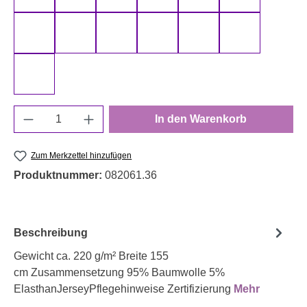
schwarz 000299 uni
senf 000313 uni
smaragd 000266 uni
smaragd 000267 uni
terracotta 000712 uni
türkis 000842
weiß 000011 uni
Produkt Anzahl: Gib den gewünschten Wert e
In den Warenkorb
Zum Merkzettel hinzufügen
Produktnummer:
082061.36
Beschreibung
Gewicht ca. 220 g/m² Breite 155
cm Zusammensetzung 95% Baumwolle 5%
ElasthanJerseyPflegehinweise Zertifizierung
Mehr