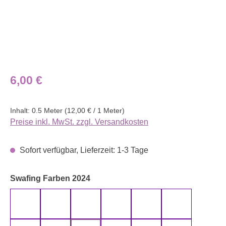
Regulärer Preis:
6,00 €
Inhalt:
0.5 Meter
(12,00 € / 1 Meter)
Preise inkl. MwSt. zzgl. Versandkosten
Sofort verfügbar, Lieferzeit: 1-3 Tage
auswählen
Swafing Farben 2024
altmint 000262 uni
altmint 000265 uni
altrosa 000435 uni
altrosa 000436 uni
anthrazit 000790 uni
aqua 000746 