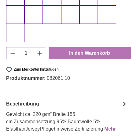
schwarz 000299 uni
senf 000313 uni
smaragd 000266 uni
smaragd 000267 uni
terracotta 000712 uni
türkis 000842
weiß 000011 uni
Produkt Anzahl: Gib den gewünschten Wert e
In den Warenkorb
Zum Merkzettel hinzufügen
Produktnummer:
082061.10
Beschreibung
Gewicht ca. 220 g/m² Breite 155
cm Zusammensetzung 95% Baumwolle 5%
ElasthanJerseyPflegehinweise Zertifizierung
Mehr