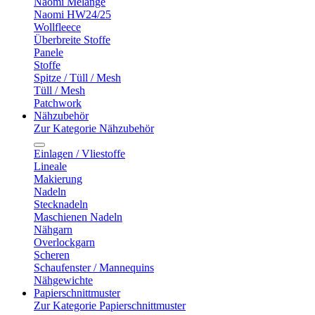
Naomi Melange
Naomi HW24/25
Wollfleece
Überbreite Stoffe
Panele
Stoffe
Spitze / Tüll / Mesh
Tüll / Mesh
Patchwork
Nähzubehör
Zur Kategorie Nähzubehör
Einlagen / Vliestoffe
Lineale
Makierung
Nadeln
Stecknadeln
Maschienen Nadeln
Nähgarn
Overlockgarn
Scheren
Schaufenster / Mannequins
Nähgewichte
Papierschnittmuster
Zur Kategorie Papierschnittmuster