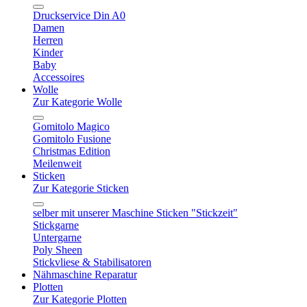
Druckservice Din A0
Damen
Herren
Kinder
Baby
Accessoires
Wolle
Zur Kategorie Wolle
Gomitolo Magico
Gomitolo Fusione
Christmas Edition
Meilenweit
Sticken
Zur Kategorie Sticken
selber mit unserer Maschine Sticken "Stickzeit"
Stickgarne
Untergarne
Poly Sheen
Stickvliese & Stabilisatoren
Nähmaschine Reparatur
Plotten
Zur Kategorie Plotten