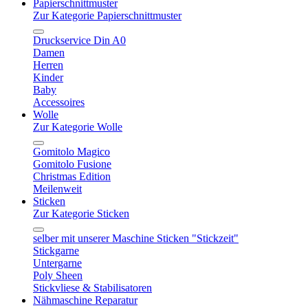
Papierschnittmuster
Zur Kategorie Papierschnittmuster
Druckservice Din A0
Damen
Herren
Kinder
Baby
Accessoires
Wolle
Zur Kategorie Wolle
Gomitolo Magico
Gomitolo Fusione
Christmas Edition
Meilenweit
Sticken
Zur Kategorie Sticken
selber mit unserer Maschine Sticken "Stickzeit"
Stickgarne
Untergarne
Poly Sheen
Stickvliese & Stabilisatoren
Nähmaschine Reparatur