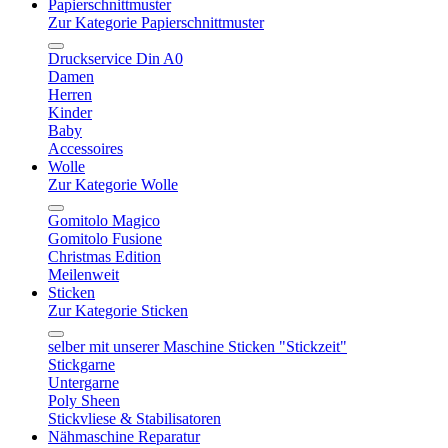
Papierschnittmuster
Zur Kategorie Papierschnittmuster
Druckservice Din A0
Damen
Herren
Kinder
Baby
Accessoires
Wolle
Zur Kategorie Wolle
Gomitolo Magico
Gomitolo Fusione
Christmas Edition
Meilenweit
Sticken
Zur Kategorie Sticken
selber mit unserer Maschine Sticken "Stickzeit"
Stickgarne
Untergarne
Poly Sheen
Stickvliese & Stabilisatoren
Nähmaschine Reparatur