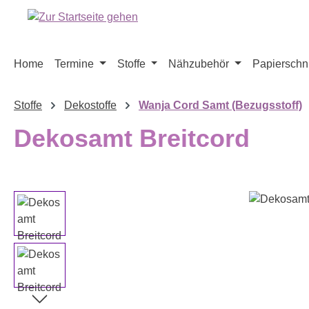
m Hauptinhalt springen
Zur Suche springen
Zur Hauptnavigation springen
Home
Termine
Stoffe
Nähzubehör
Papierschni
Stoffe
Dekostoffe
Wanja Cord Samt (Bezugsstoff)
Dekosamt Breitcord
Bildergalerie überspringen