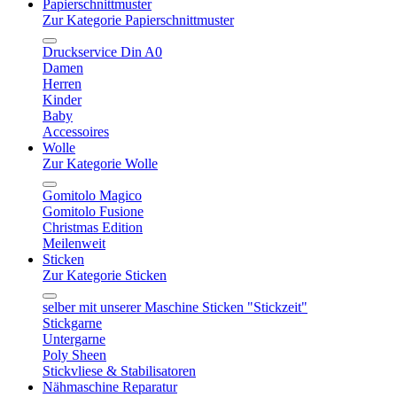
Papierschnittmuster
Zur Kategorie Papierschnittmuster
Druckservice Din A0
Damen
Herren
Kinder
Baby
Accessoires
Wolle
Zur Kategorie Wolle
Gomitolo Magico
Gomitolo Fusione
Christmas Edition
Meilenweit
Sticken
Zur Kategorie Sticken
selber mit unserer Maschine Sticken "Stickzeit"
Stickgarne
Untergarne
Poly Sheen
Stickvliese & Stabilisatoren
Nähmaschine Reparatur