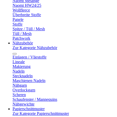
Naomi Melange
Naomi HW24/25
Wollfleece
Überbreite Stoffe
Panele
Stoffe
Spitze / Tüll / Mesh
Tüll / Mesh
Patchwork
Nähzubehör
Zur Kategorie Nähzubehör
Einlagen / Vliestoffe
Lineale
Makierung
Nadeln
Stecknadeln
Maschienen Nadeln
Nähgarn
Overlockgarn
Scheren
Schaufenster / Mannequins
Nähgewichte
Papierschnittmuster
Zur Kategorie Papierschnittmuster