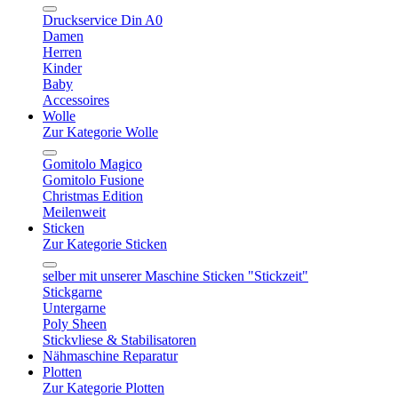
Druckservice Din A0
Damen
Herren
Kinder
Baby
Accessoires
Wolle
Zur Kategorie Wolle
Gomitolo Magico
Gomitolo Fusione
Christmas Edition
Meilenweit
Sticken
Zur Kategorie Sticken
selber mit unserer Maschine Sticken "Stickzeit"
Stickgarne
Untergarne
Poly Sheen
Stickvliese & Stabilisatoren
Nähmaschine Reparatur
Plotten
Zur Kategorie Plotten