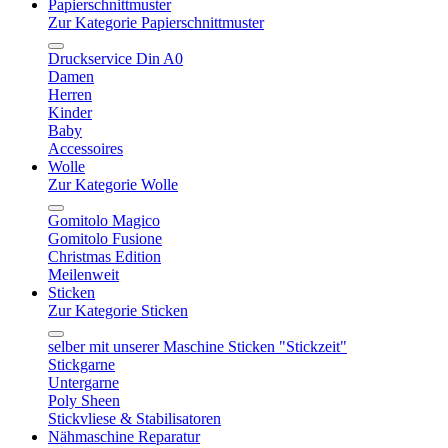
Papierschnittmuster
Zur Kategorie Papierschnittmuster
Druckservice Din A0
Damen
Herren
Kinder
Baby
Accessoires
Wolle
Zur Kategorie Wolle
Gomitolo Magico
Gomitolo Fusione
Christmas Edition
Meilenweit
Sticken
Zur Kategorie Sticken
selber mit unserer Maschine Sticken "Stickzeit"
Stickgarne
Untergarne
Poly Sheen
Stickvliese & Stabilisatoren
Nähmaschine Reparatur