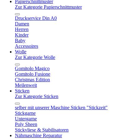
Papierschnittmuster
Zur Kategorie Papierschnittmuster
Druckservice Din A0
Damen
Herren
Kinder
Baby
Accessoires
Wolle
Zur Kategorie Wolle
Gomitolo Magico
Gomitolo Fusione
Christmas Edition
Meilenweit
Sticken
Zur Kategorie Sticken
selber mit unserer Maschine Sticken "Stickzeit"
Stickgarne
Untergarne
Poly Sheen
Stickvliese & Stabilisatoren
Nähmaschine Reparatur