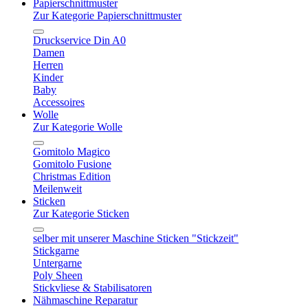
Papierschnittmuster
Zur Kategorie Papierschnittmuster
Druckservice Din A0
Damen
Herren
Kinder
Baby
Accessoires
Wolle
Zur Kategorie Wolle
Gomitolo Magico
Gomitolo Fusione
Christmas Edition
Meilenweit
Sticken
Zur Kategorie Sticken
selber mit unserer Maschine Sticken "Stickzeit"
Stickgarne
Untergarne
Poly Sheen
Stickvliese & Stabilisatoren
Nähmaschine Reparatur