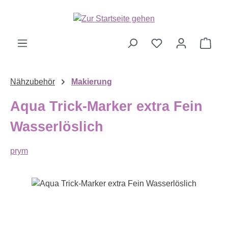
Zum Hauptinhalt springen
Ware
Nähzubehör
Makierung
Aqua Trick-Marker extra Fein
Wasserlöslich
prym
Bildergalerie überspringen