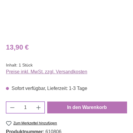
Regulärer Preis:
13,90 €
Inhalt:
1 Stück
Preise inkl. MwSt. zzgl. Versandkosten
Sofort verfügbar, Lieferzeit: 1-3 Tage
Produkt Anzahl: Gib den gewünschten Wert e
In den Warenkorb
Zum Merkzettel hinzufügen
Produktnummer:
610806