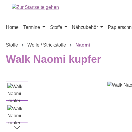
m Hauptinhalt springen
Zur Suche springen
Zur Hauptnavigation springen
Home
Termine
Stoffe
Nähzubehör
Papierschni
Stoffe
Wolle / Strickstoffe
Naomi
Walk Naomi kupfer
Bildergalerie überspringen