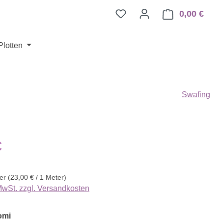
0,00 €
Ware
Plotten
Swafing
eis:
€
ter
(23,00 € / 1 Meter)
 MwSt. zzgl. Versandkosten
auswählen
omi