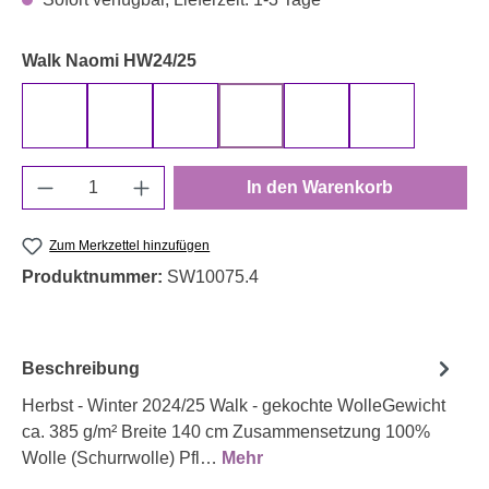
auswählen
Walk Naomi HW24/25
000173 uni, beige
000257 uni, rauchblau
000273 uni, blush
000434 uni, altrosa
000645 uni, traube
000676 uni, t
Produkt Anzahl: Gib den gewünschten Wert e
In den Warenkorb
Zum Merkzettel hinzufügen
Produktnummer:
SW10075.4
Beschreibung
Herbst - Winter 2024/25 Walk - gekochte WolleGewicht
ca. 385 g/m² Breite 140 cm Zusammensetzung 100%
Wolle (Schurrwolle) Pfl…
Mehr