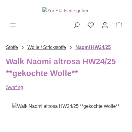
Zum Hauptinhalt springen
Ware
Stoffe
Wolle / Strickstoffe
Naomi HW24/25
Walk Naomi altrosa HW24/25
**gekochte Wolle**
Swafing
Bildergalerie überspringen