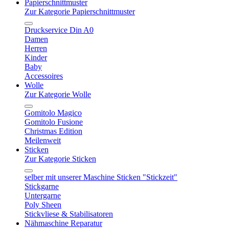
Papierschnittmuster
Zur Kategorie Papierschnittmuster
Druckservice Din A0
Damen
Herren
Kinder
Baby
Accessoires
Wolle
Zur Kategorie Wolle
Gomitolo Magico
Gomitolo Fusione
Christmas Edition
Meilenweit
Sticken
Zur Kategorie Sticken
selber mit unserer Maschine Sticken "Stickzeit"
Stickgarne
Untergarne
Poly Sheen
Stickvliese & Stabilisatoren
Nähmaschine Reparatur