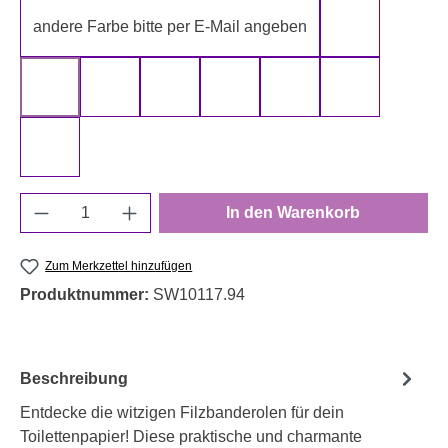
andere Farbe bitte per E-Mail angeben
gelb
gold
grau
grün
rot
schwarz
silber
weiß
Produkt Anzahl: Gib den gewünschten Wert e
In den Warenkorb
Zum Merkzettel hinzufügen
Produktnummer:
SW10117.94
Beschreibung
Entdecke die witzigen Filzbanderolen für dein
Toilettenpapier! Diese praktische und charmante