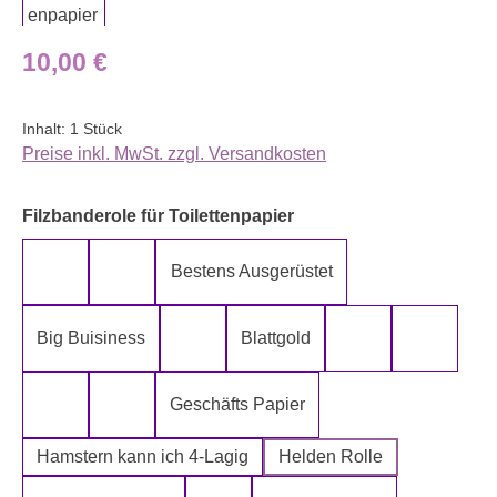
Regulärer Preis:
10,00 €
Inhalt:
1 Stück
Preise inkl. MwSt. zzgl. Versandkosten
auswählen
Filzbanderole für Toilettenpapier
Bestens Ausgerüstet
5-Lagig ich kann´s mir leisten
Alter spielt keine Rolle
Big Buisiness
Blattgold
Bitte bleiben sie während der gesamte
Die Rolle meines
Die letz
Geschäfts Papier
Fugen Reiniger
Fürn Arsch
Hamstern kann ich 4-Lagig
Helden Rolle