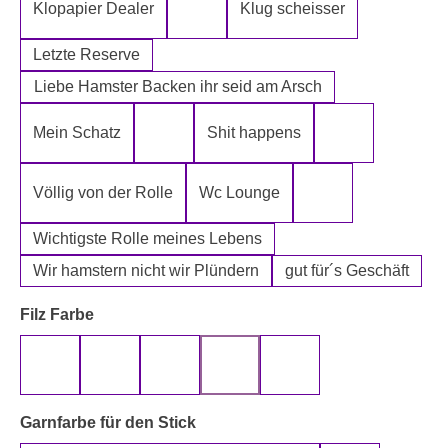
Klopapier Dealer
Klug scheisser
Klopapier Mafia
Letzte Reserve
Liebe Hamster Backen ihr seid am Arsch
Mein Schatz
Shit happens
Psssst Hamster Ware
Tatort Reiniger
Völlig von der Rolle
Wc Lounge
Wertpapier für Ei
Wichtigste Rolle meines Lebens
Wir hamstern nicht wir Plündern
gut für´s Geschäft
auswählen
Filz Farbe
beige
gelb
grau
rot
schwarz
auswählen
Garnfarbe für den Stick