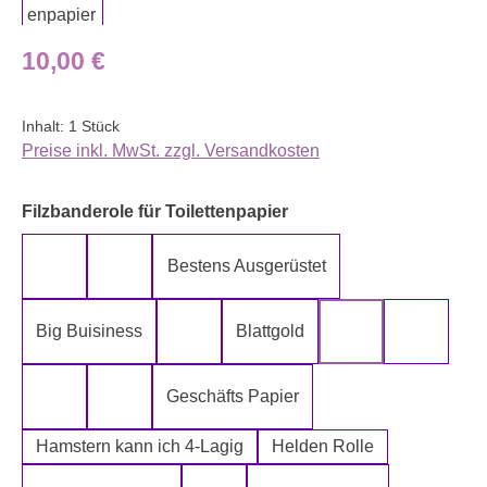
Regulärer Preis:
10,00 €
Inhalt:
1 Stück
Preise inkl. MwSt. zzgl. Versandkosten
auswählen
Filzbanderole für Toilettenpapier
Bestens Ausgerüstet
5-Lagig ich kann´s mir leisten
Alter spielt keine Rolle
Big Buisiness
Blattgold
Bitte bleiben sie während der gesamte
Die Rolle meines
Die letz
Geschäfts Papier
Fugen Reiniger
Fürn Arsch
Hamstern kann ich 4-Lagig
Helden Rolle