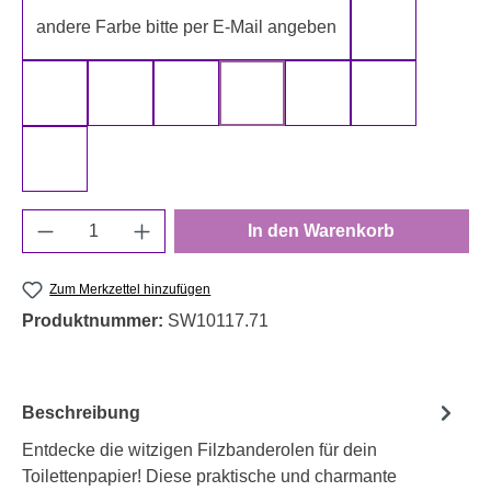
andere Farbe bitte per E-Mail angeben
gelb
gold
grau
grün
rot
schwarz
silber
weiß
Produkt Anzahl: Gib den gewünschten Wert e
In den Warenkorb
Zum Merkzettel hinzufügen
Produktnummer:
SW10117.71
Beschreibung
Entdecke die witzigen Filzbanderolen für dein
Toilettenpapier! Diese praktische und charmante