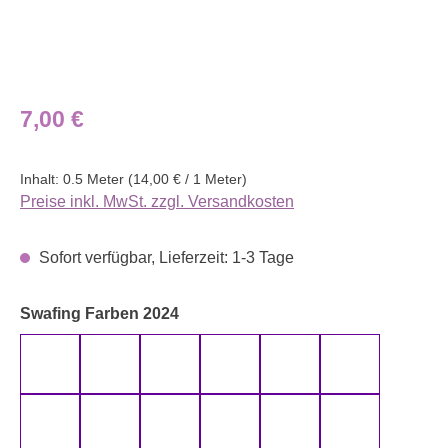
Regulärer Preis:
7,00 €
Inhalt:
0.5 Meter
(14,00 € / 1 Meter)
Preise inkl. MwSt. zzgl. Versandkosten
Sofort verfügbar, Lieferzeit: 1-3 Tage
auswählen
Swafing Farben 2024
altmint 000262 uni
altmint 000265 uni
altrosa 000435 uni
altrosa 000436 uni
anthrazit 000790 uni
aqua 000746 
beere 000639 uni
beere 000933 uni
beige 000672 uni
blau 000256 uni
bordeaux 000937 uni
bordeaux 000