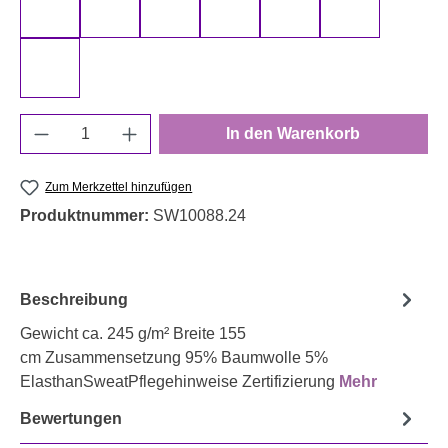
schwarz 000299 uni
senf 000313 uni
smaragd 000266 uni
smaragd 000267 uni
terracotta 000712 uni
türkis 000842
weiß 000011 uni
Produkt Anzahl: Gib den gewünschten Wert e
In den Warenkorb
Zum Merkzettel hinzufügen
Produktnummer:
SW10088.24
Beschreibung
Gewicht ca. 245 g/m² Breite 155
cm Zusammensetzung 95% Baumwolle 5%
ElasthanSweatPflegehinweise Zertifizierung
Mehr
Bewertungen