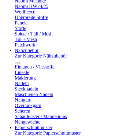
Naomi Melange
Naomi HW24/25
Wollfleece
Überbreite Stoffe
Panele
Stoffe
Spitze / Tüll / Mesh
Tüll / Mesh
Patchwork
Nähzubehör
Zur Kategorie Nähzubehör
Einlagen / Vliestoffe
Lineale
Makierung
Nadeln
Stecknadeln
Maschienen Nadeln
Nähgarn
Overlockgarn
Scheren
Schaufenster / Mannequins
Nähgewichte
Papierschnittmuster
Zur Kategorie Papierschnittmuster