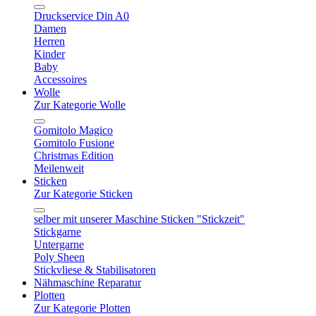
Druckservice Din A0
Damen
Herren
Kinder
Baby
Accessoires
Wolle
Zur Kategorie Wolle
Gomitolo Magico
Gomitolo Fusione
Christmas Edition
Meilenweit
Sticken
Zur Kategorie Sticken
selber mit unserer Maschine Sticken "Stickzeit"
Stickgarne
Untergarne
Poly Sheen
Stickvliese & Stabilisatoren
Nähmaschine Reparatur
Plotten
Zur Kategorie Plotten