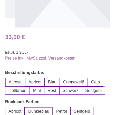
Regulärer Preis:
33,00 €
Inhalt:
1 Stück
Preise inkl. MwSt. zzgl. Versandkosten
auswählen
Beschriftungsfarbe:
Altrosa
Apricot
Blau
Cremeweiß
Gelb
Hellbraun
Mint
Rost
Schwarz
Senfgelb
auswählen
Rucksack Farben
Apricot
Dunkleblau
Petrol
Senfgelb