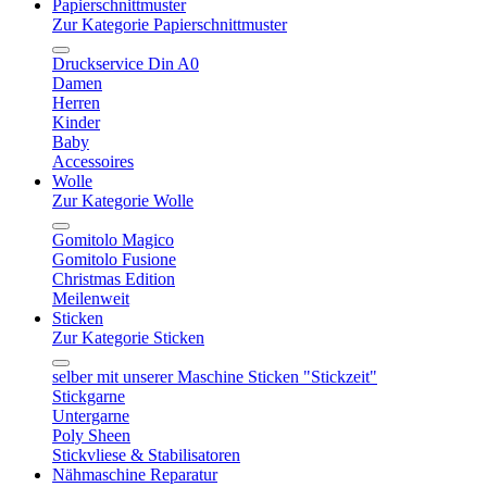
Papierschnittmuster
Zur Kategorie Papierschnittmuster
Druckservice Din A0
Damen
Herren
Kinder
Baby
Accessoires
Wolle
Zur Kategorie Wolle
Gomitolo Magico
Gomitolo Fusione
Christmas Edition
Meilenweit
Sticken
Zur Kategorie Sticken
selber mit unserer Maschine Sticken "Stickzeit"
Stickgarne
Untergarne
Poly Sheen
Stickvliese & Stabilisatoren
Nähmaschine Reparatur