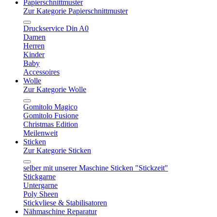
Papierschnittmuster
Zur Kategorie Papierschnittmuster
Druckservice Din A0
Damen
Herren
Kinder
Baby
Accessoires
Wolle
Zur Kategorie Wolle
Gomitolo Magico
Gomitolo Fusione
Christmas Edition
Meilenweit
Sticken
Zur Kategorie Sticken
selber mit unserer Maschine Sticken "Stickzeit"
Stickgarne
Untergarne
Poly Sheen
Stickvliese & Stabilisatoren
Nähmaschine Reparatur