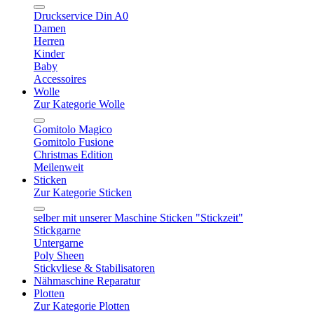
Druckservice Din A0
Damen
Herren
Kinder
Baby
Accessoires
Wolle
Zur Kategorie Wolle
Gomitolo Magico
Gomitolo Fusione
Christmas Edition
Meilenweit
Sticken
Zur Kategorie Sticken
selber mit unserer Maschine Sticken "Stickzeit"
Stickgarne
Untergarne
Poly Sheen
Stickvliese & Stabilisatoren
Nähmaschine Reparatur
Plotten
Zur Kategorie Plotten