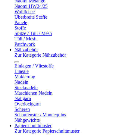
Naomi Melange
Naomi HW24/25
Wollfleece
Überbreite Stoffe
Panele
Stoffe
Spitze / Tüll / Mesh
Tüll / Mesh
Patchwork
Nähzubehör
Zur Kategorie Nähzubehör
Einlagen / Vliestoffe
Lineale
Makierung
Nadeln
Stecknadeln
Maschienen Nadeln
Nähgarn
Overlockgarn
Scheren
Schaufenster / Mannequins
Nähgewichte
Papierschnittmuster
Zur Kategorie Papierschnittmuster